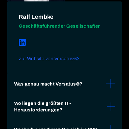
Ralf Lembke
Geschäftsführender Gesellschafter
Zur Website von Versatus®
Was genau macht Versatus®?
Wir sind ein Beratungsunternehmen, eine
Wo liegen die größten IT-
Akademie, eine Prüfungsgesellschaft, ein
Herausforderungen?
IT/OT-Systemhaus und ein
Personaldienstleister mit Hauptsitz in
Die größten Herausforderungen sehen wir in
Neumünster sowie Standorten in Berlin,
den bevorstehenden nationalen und