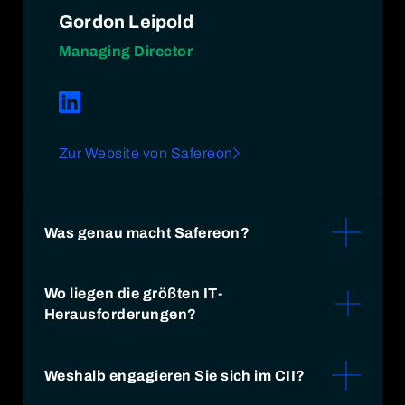
Gordon Leipold
Managing Director
Zur Website von Safereon
Was genau macht Safereon?
Safereon ist eine Cybersecurity-Compliance-
Wo liegen die größten IT-
Plattform, die Unternehmen dabei unterstützt,
Herausforderungen?
regulatorische Anforderungen wie NIS2
effizient zu erfüllen. Unsere Plattform
Die größten IT-Herausforderungen liegen in
ermöglicht die Durchführung von
der wachsenden Komplexität moderner
Weshalb engagieren Sie sich im CII?
Assessments, generiert automatisiert
Infrastrukturen durch Cloud- und KI-
Maßnahmen, erstellt und überprüft KI-