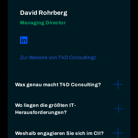
David Rohrberg
Managing Director
Zur Website von T4D Consulting
Was genau macht T4D Consulting?
T4D Consulting GmbH begleitet Unternehmen
Wo liegen die größten IT-
bei der ganzheitlichen Gestaltung und
Herausforderungen?
erfolgreichen Umsetzung digitaler
Transformationsprozesse – mit besonderem
Die größten IT-Herausforderungen liegen in
Fokus auf Cybersecurity und der sicheren
der sicheren, agilen Digitalisierung von
Weshalb engagieren Sie sich im CII?
Verzahnung von IT und OT. Dabei stellen wir