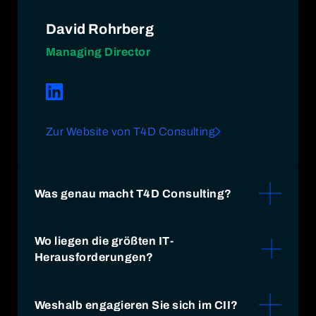
David Rohrberg
Managing Director
Zur Website von T4D Consulting
Was genau macht T4D Consulting?
T4D Consulting GmbH begleitet Unternehmen
Wo liegen die größten IT-
bei der ganzheitlichen Gestaltung und
Herausforderungen?
erfolgreichen Umsetzung digitaler
Transformationsprozesse – mit besonderem
Die größten IT-Herausforderungen liegen in
Fokus auf Cybersecurity und der sicheren
der sicheren, agilen Digitalisierung von
Weshalb engagieren Sie sich im CII?
Verzahnung von IT und OT. Dabei stellen wir