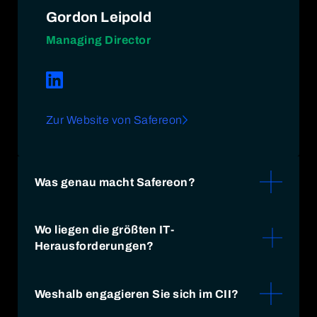
Gordon Leipold
Managing Director
Zur Website von Safereon
Was genau macht Safereon?
Safereon ist eine Cybersecurity-Compliance-
Wo liegen die größten IT-
Plattform, die Unternehmen dabei unterstützt,
Herausforderungen?
regulatorische Anforderungen wie NIS2
effizient zu erfüllen. Unsere Plattform
Die größten IT-Herausforderungen liegen in
ermöglicht die Durchführung von
der wachsenden Komplexität moderner
Weshalb engagieren Sie sich im CII?
Assessments, generiert automatisiert
Infrastrukturen durch Cloud- und KI-
Maßnahmen, erstellt und überprüft KI-