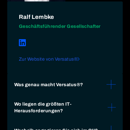
Ralf Lembke
Geschäftsführender Gesellschafter
Zur Website von Versatus®
Was genau macht Versatus®?
Wir sind ein Beratungsunternehmen, eine
Wo liegen die größten IT-
Akademie, eine Prüfungsgesellschaft, ein
Herausforderungen?
IT/OT-Systemhaus und ein
Personaldienstleister mit Hauptsitz in
Die größten Herausforderungen sehen wir in
Neumünster sowie Standorten in Berlin,
den bevorstehenden nationalen und