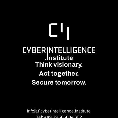
Think visionary.
Act together.
Secure tomorrow.
info[at]cyberintelligence.institute
Tel: +49 69 505034 602