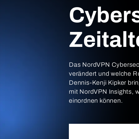
Cybers
Zeitalt
Das NordVPN Cybersecur
verändert und welche Ro
Dennis-Kenji Kipker bri
mit NordVPN Insights, w
einordnen können.