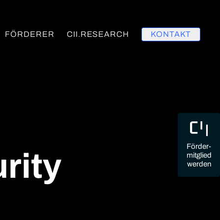
FÖRDERER
CII.RESEARCH
KONTAKT
Förder-
rity
mitglied
werden