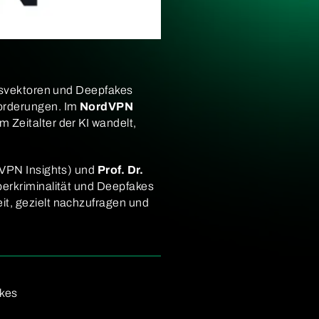
ffsvektoren und Deepfakes
forderungen. Im
NordVPN
 Zeitalter der KI wandelt,
rdVPN Insights) und
Prof. Dr.
berkriminalität und Deepfakes
it, gezielt nachzufragen und
akes