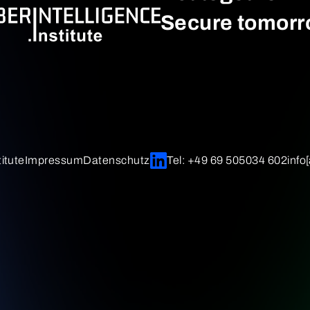
Secure tomorr
itute
Impressum
Datenschutz
Tel: +49 69 505034 602
info