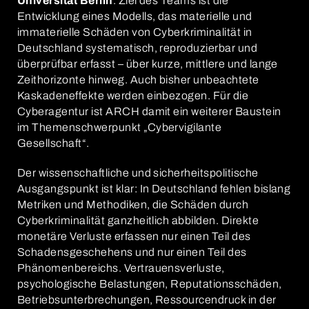
Universität Berlin
. Ziel des Teams ist die
Entwicklung eines Modells, das materielle und
immaterielle Schäden von Cyberkriminalität in
Deutschland systematisch, reproduzierbar und
überprüfbar erfasst – über kurze, mittlere und lange
Zeithorizonte hinweg. Auch bisher unbeachtete
Kaskadeneffekte werden einbezogen. Für die
Cyberagentur ist ARCH damit ein weiterer Baustein
im Themenschwerpunkt „Cybervigilante
Gesellschaft“.
Der wissenschaftliche und sicherheitspolitische
Ausgangspunkt ist klar: In Deutschland fehlen bislang
Metriken und Methodiken, die Schäden durch
Cyberkriminalität ganzheitlich abbilden. Direkte
monetäre Verluste erfassen nur einen Teil des
Schadensgeschehens und nur einen Teil des
Phänomenbereichs. Vertrauensverluste,
psychologische Belastungen, Reputationsschäden,
Betriebsunterbrechungen, Ressourcendruck in der