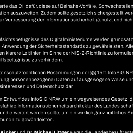
ierte das CII dafür, diese auf Beinahe-Vorfälle, Schwachstel
ion auszuweiten. Zudem sollte gesetzlich sichergestellt we
ur Verbesserung der Informationssicherheit genutzt und nich
sichtsbefugnisse des Digitalministeriums werden grundsätzl
he Anwendung der Sicherheitsstandards zu gewährleisten. Alle
arere Leitlinien im Sinne der NIS-2-Richtlinie zu formuli
iffsbefugnisse zu verhindern.
atenschutzrechtlichen Bestimmungen der §§ 15 ff. InfoSiG NR
itung personenbezogener Daten auf ausgewogene Weise und 
sinteressen und Datenschutz dar.
im Entwurf des InfoSiG NRW um ein wegweisendes Gesetz, d
sfähige Informationssicherheitsarchitektur des Landes schaf
 und erweitert werden sollte, um ein wirklich ganzheitliches S
munen zu gewährleisten.
 Kipker
und
Dr. Michael Littger
waren die Landesbeauftragte