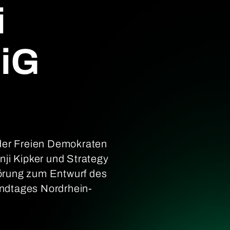
i
SiG
 der Freien Demokraten
ji Kipker und Strategy
hörung zum Entwurf des
ndtages Nordrhein-