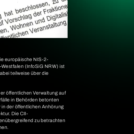
die europäische NIS-2-
n-Westfalen (InfoSiG NRW) ist
bei teilweise über die
er öffentlichen Verwaltung auf
fälle in Behörden betonten
r
in der öffentlichen Anhörung
tur. Die CII-
enübergreifend zu betrachten
hen.