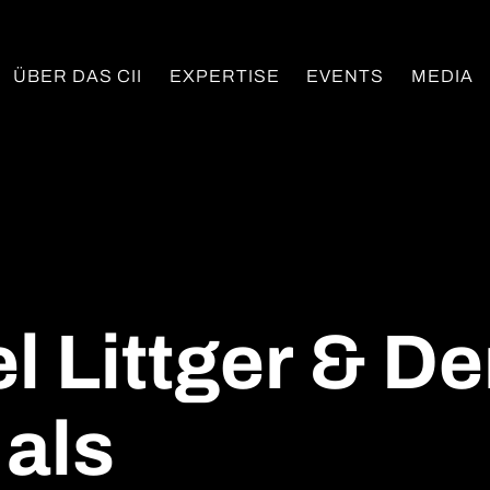
ÜBER DAS CII
EXPERTISE
EVENTS
MEDIA
l Littger & D
 als