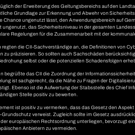
üglich der Erweiterung des Geltungsbereichs auf den Landt
htliche Grundlage zur Erkennung und Abwehr von Sicherheits
nd die Chance ungenutzt lässt, den Anwendungsbereich auf G
it ungenutzt, das Sicherheitsniveau in der gesamten Landess
 klare Regelungen für die Zusammenarbeit mit der kommun
 regten die CII-Sachverständige an, die Definitionen von 
zu präzisieren. So sollten auch Sachschäden berücksichtigt
drohung selbst oder die potenziellen Schadensfolgen erhebl
ten begrüßte das CII die Zuordnung der Informationssicherh
lung ist sachgerecht, da die Nähe zu Fragen der Digitalisie
gt. Ebenso ist die Aufwertung der Stabsstelle des Chief Info
ändigen Stelle positiv zu bewerten.
ment ist positiv zu vermerken, dass das Gesetz den Aspekt d
I-Grundschutz verweist. Zugleich sollte im Gesetz ausdrückl
 der europäischen Rechtsordnung unterliegen, bevorzugt ei
päischen Anbietern zu vermeiden.