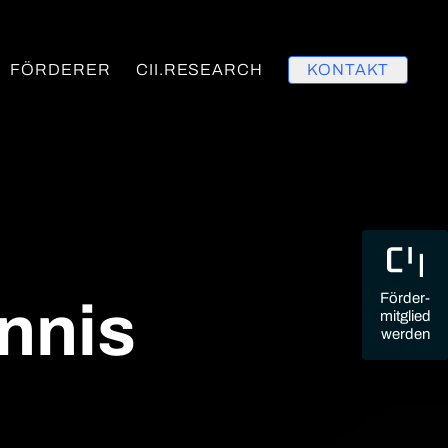
FÖRDERER
CII.RESEARCH
KONTAKT
Förder-
ennis
mitglied
werden