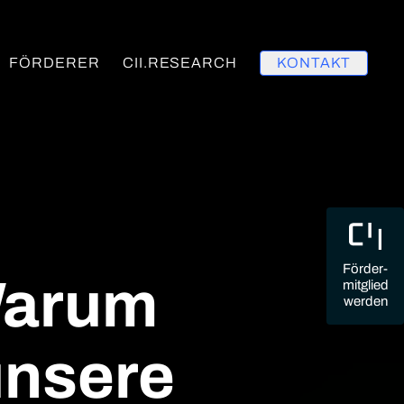
FÖRDERER
CII.RESEARCH
KONTAKT
Förder-
 Warum
mitglied
werden
unsere