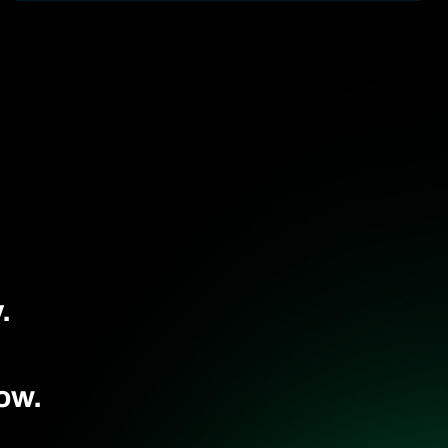
.
ow.