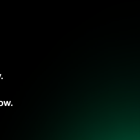
.
ow.